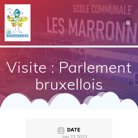
Passer
au
contenu
Visite : Parlement
bruxellois
DATE
Jan 23 2023