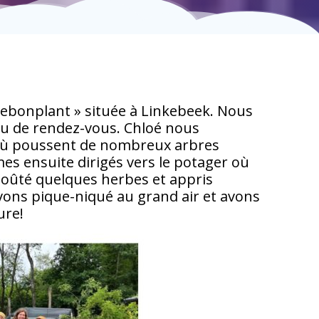
 lebonplant » située à Linkebeek. Nous
eu de rendez-vous. Chloé nous
p où poussent de nombreux arbres
mmes ensuite dirigés vers le potager où
oûté quelques herbes et appris
vons pique-niqué au grand air et avons
ure!