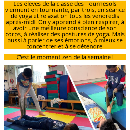
Les élèves de la classe des Tournesols
viennent en tournante, par trois, en séance
de yoga et relaxation tous les vendredis
après-midi. On y apprend à bien respirer, à
avoir une meilleure conscience de son
corps, à réaliser des postures de yoga. Mais
aussi à parler de ses émotions, à mieux se
concentrer et à se détendre.
C’est le moment zen de la semaine !