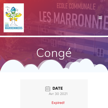
Passer
au
contenu
Congé
DATE
Avr 30 2021
Expired!