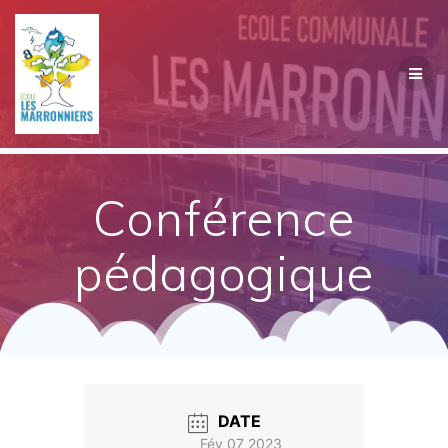
Passer
au
contenu
Conférence
pédagogique
DATE
Fév 07 2023