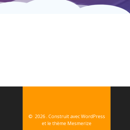
© 2026 . Construit avec WordPress
et le
thème Mesmerize