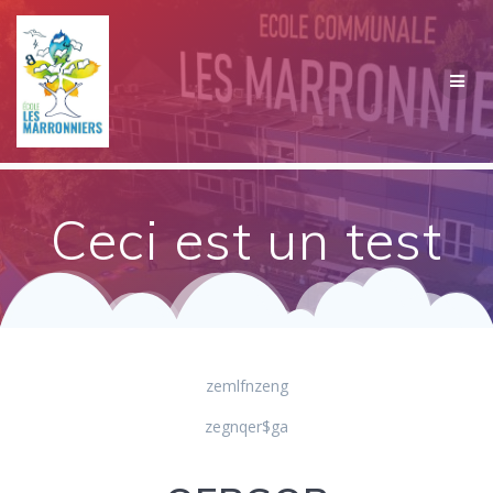
Passer
au
contenu
Ceci est un test
zemlfnzeng
zegnqer$ga