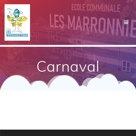
Passer
au
contenu
Carnaval