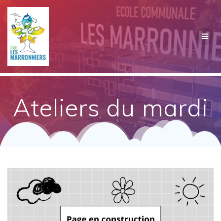
Passer
au
contenu
Ateliers du mardi