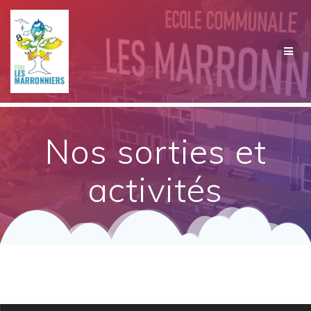
Passer
au
contenu
Nos sorties et
activités